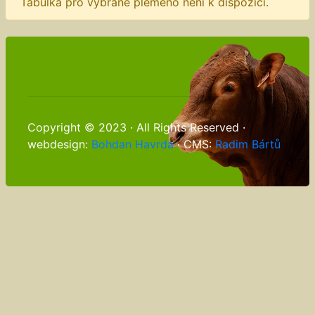
Tabulka pro vybrané plemeno není k dispozici.
Copyright © 2023 · All Rights Reserved ·
webdesign:
Bohdan Havrda
· CMS:
Radim Bártů