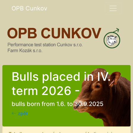
OPB Cunkov
Bulls placed in IV.
term 2026 -
bulls born from 1.6. to 30.9.2025
zpět