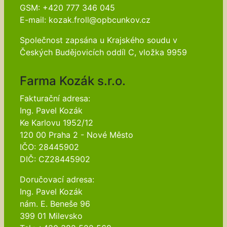
GSM: +420 777 346 045
E-mail: kozak.froll@opbcunkov.cz
Společnost zapsána u Krajského soudu v
Českých Budějovicích oddíl C, vložka 9959
Farma Kozák s.r.o.
Fakturační adresa:
Ing. Pavel Kozák
Ke Karlovu 1952/12
120 00 Praha 2 - Nové Město
IČO: 28445902
DIČ: CZ28445902
Doručovací adresa:
Ing. Pavel Kozák
nám. E. Beneše 96
399 01 Milevsko