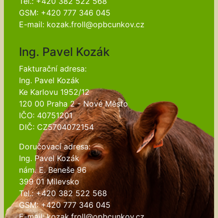
Tel.: +420 382 522 568
GSM: +420 777 346 045
E-mail: kozak.froll@opbcunkov.cz
Ing. Pavel Kozák
Fakturační adresa:
Ing. Pavel Kozák
Ke Karlovu 1952/12
120 00 Praha 2 - Nové Město
IČO: 40751201
DIČ: CZ5704072154
Doručovací adresa:
Ing. Pavel Kozák
nám. E. Beneše 96
399 01 Milevsko
Tel.: +420 382 522 568
GSM: +420 777 346 045
E-mail: kozak.froll@opbcunkov.cz