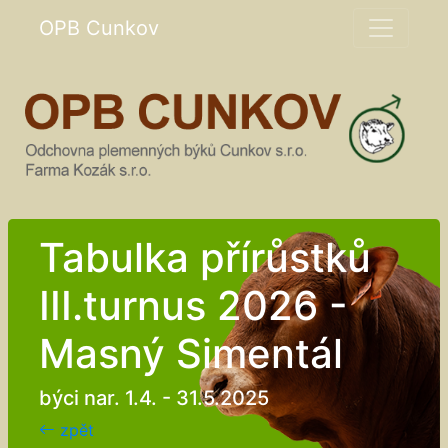
OPB Cunkov
Tabulka přírůstků
III.turnus 2026 -
Masný Simentál
býci nar. 1.4. - 31.5.2025
zpět