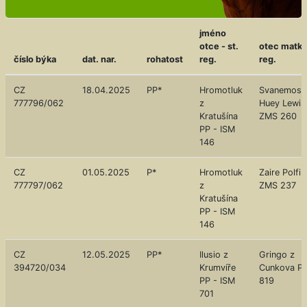
jméno
otce - st.
otec matky 
číslo býka
dat. nar.
rohatost
reg.
reg.
CZ
18.04.2025
PP*
Hromotluk
Svanemose
777796/062
z
Huey Lewis
Kratušína
ZMS 260
PP - ISM
146
CZ
01.05.2025
P*
Hromotluk
Zaire Polfin
777797/062
z
ZMS 237
Kratušína
PP - ISM
146
CZ
12.05.2025
PP*
Ilusio z
Gringo z
394720/034
Krumvíře
Cunkova PP 
PP - ISM
819
701