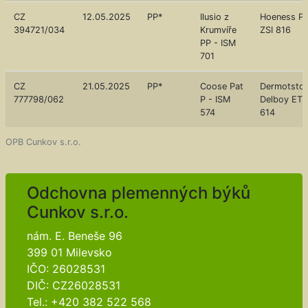
CZ
12.05.2025
PP*
Ilusio z
Hoeness PP
394721/034
Krumvíře
ZSI 816
PP - ISM
701
CZ
21.05.2025
PP*
Coose Pat
Dermotsto
777798/062
P - ISM
Delboy ET R
574
614
OPB Cunkov s.r.o.
Odchovna plemenných býků
Cunkov s.r.o.
nám. E. Beneše 96
399 01 Milevsko
IČO: 26028531
DIČ: CZ26028531
Tel.: +420 382 522 568