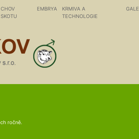
CHOV
EMBRYA
KRMIVA A
GALE
SKOTU
TECHNOLOGIE
ch ročně.