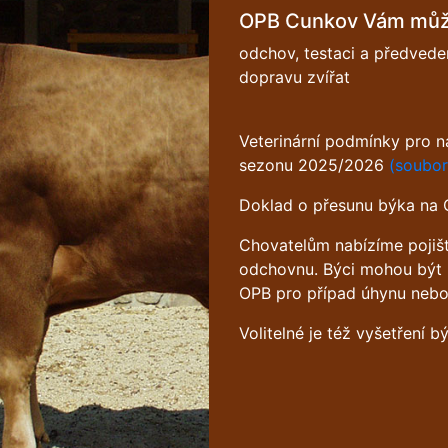
OPB Cunkov Vám můž
odchov, testaci a předvede
dopravu zvířat
Veterinární podmínky pro 
sezonu 2025/2026
(soubor
Doklad o přesunu býka na
Chovatelům nabízíme pojišt
odchovnu. Býci mohou být 
OPB pro případ úhynu nebo
Volitelné je též vyšetření b