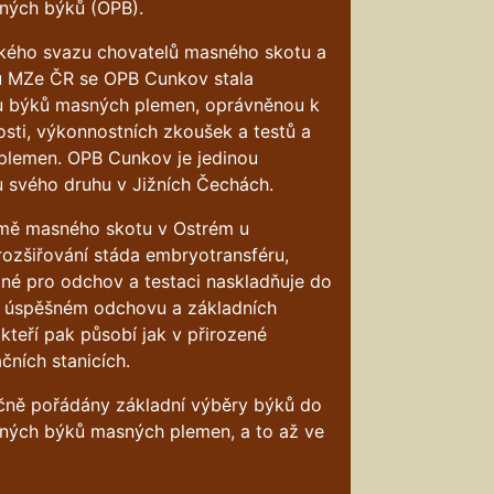
ných býků (OPB).
kého svazu chovatelů masného skotu a
u MZe ČR se OPB Cunkov stala
u býků masných plemen, oprávněnou k
osti, výkonnostních zkoušek a testů a
lemen. OPB Cunkov je jedinou
 svého druhu v Jižních Čechách.
armě masného skotu v Ostrém u
rozšiřování stáda embryotransféru,
né pro odchov a testaci naskladňuje do
o úspěšném odchovu a základních
 kteří pak působí jak v přirozené
čních stanicích.
ně pořádány základní výběry býků do
ných býků masných plemen, a to až ve