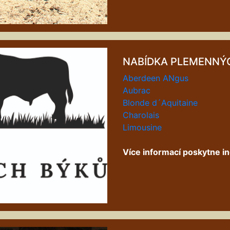
NABÍDKA PLEMENNÝ
Aberdeen ANgus
Aubrac
Blonde d´Aquitaine
Charolais
Limousine
Více informací poskytne in