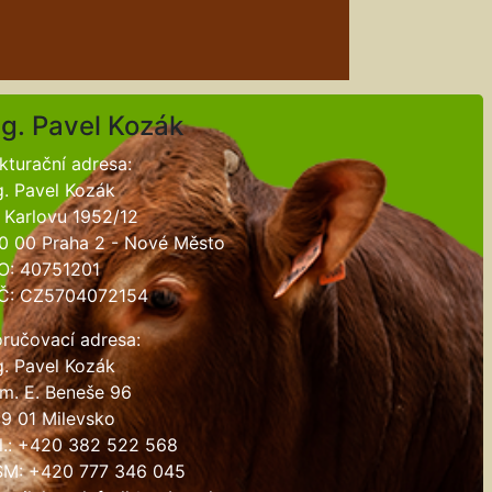
ng. Pavel Kozák
kturační adresa:
g. Pavel Kozák
 Karlovu 1952/12
0 00 Praha 2 - Nové Město
O: 40751201
Č: CZ5704072154
ručovací adresa:
g. Pavel Kozák
m. E. Beneše 96
9 01 Milevsko
l.: +420 382 522 568
M: +420 777 346 045