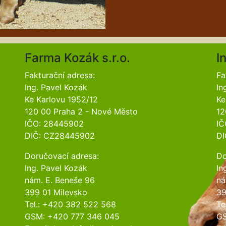
Farma Kozák s.r.o.
I
Fakturační adresa:
Fa
Ing. Pavel Kozák
In
Ke Karlovu 1952/12
Ke
120 00 Praha 2 - Nové Město
12
IČO: 28445902
IČ
DIČ: CZ28445902
DI
Doručovací adresa:
Do
Ing. Pavel Kozák
In
nám. E. Beneše 96
ná
399 01 Milevsko
39
Tel.: +420 382 522 568
Te
GSM: +420 777 346 045
GS