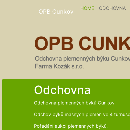
(current)
HOME
ODCHOVNA
OPB Cunkov
Odchovna
Odchovna plemenných býků Cunkov
Odchov býků masných plemen ve 4 turnuse
Pořádání aukcí plemenných býků.