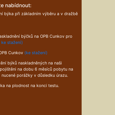
e nabídnout:
ní býka při základním výběru a v dražbě
naskladnění býčků na OPB Cunkov pro
 ke stažení)
 OPB Cunkov
(ke stažení)
ění býků naskladněných na naši
pojištěni na dobu 6 měsíců pobytu na
 nucené porážky v důsledku úrazu.
ýka na plodnost na konci testu.