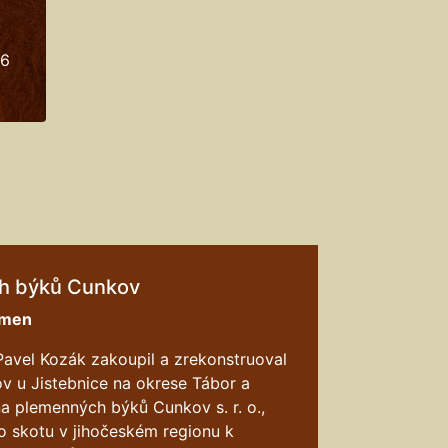
26
h býků Cunkov
emen
Pavel Kozák zakoupil a zrekonstruoval
ov u Jistebnice na okrese Tábor a
a plemenných býků Cunkov s. r. o.,
 skotu v jihočeském regionu k