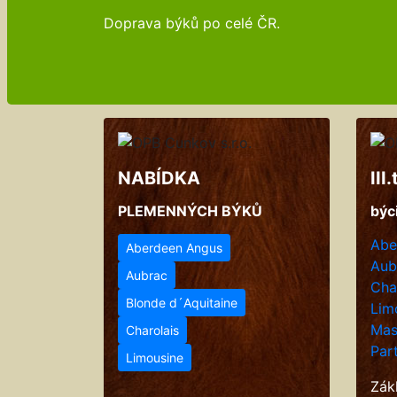
Doprava býků po celé ČR.
NABÍDKA
III
PLEMENNÝCH BÝKŮ
býci
Abe
Aberdeen Angus
Aub
Aubrac
Cha
Blonde d´Aquitaine
Lim
Mas
Charolais
Par
Limousine
Zák