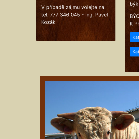
býk
V případě zájmu volejte na
tel. 777 346 045 - Ing. Pavel
BÝC
Kozák
K P
Ka
Kat