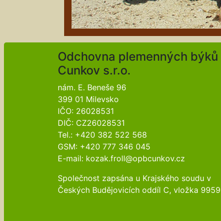
Odchovna plemenných býků
Cunkov s.r.o.
nám. E. Beneše 96
399 01 Milevsko
IČO: 26028531
DIČ: CZ26028531
Tel.: +420 382 522 568
GSM: +420 777 346 045
E-mail: kozak.froll@opbcunkov.cz
Společnost zapsána u Krajského soudu v
Českých Budějovicích oddíl C, vložka 9959