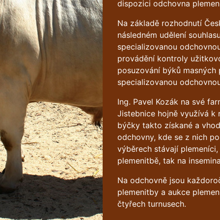
dispozici odchovna plemen
Na základě rozhodnutí Čes
následném udělení souhlas
specializovanou odchovno
provádění kontroly užitkov
posuzování býků masných p
specializovanou odchovnou
Ing. Pavel Kozák na své f
Jistebnice hojně využívá k 
býčky takto získané a vhod
odchovny, kde se z nich p
výběrech stávají plemeníci,
plemenitbě, tak na insemina
Na odchovně jsou každoroč
plemenitby a aukce plemen
čtyřech turnusech.