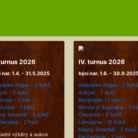
.turnus 2026
IV. turnus 2026
 nar. 1.4. - 31.5.2025
býci nar. 1.6. - 30.9.202
rdeen Angus - 9 býků
Aberdeen Angus - 7 býků
rac - 3 býků
Aubrac - 2 býci
rolais - 1 býk
Bazadaise - 1 býk
ousine - 7 býků
Blonde d´Aquitaine - 1 b
ný Simentál - 5 býků
Charolais - 8 býků
thenaise - 2 býci
Limousine - 15 býků
Masný Simentál - 5 býků
ladní výběry a aukce
Parthenaise - 2 býci