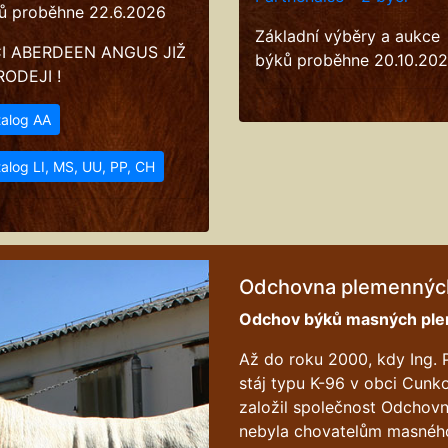
ů proběhne 22.6.2026
Základní výběry a aukce
I ABERDEEN ANGUS JIŽ
býků proběhne 20.10.20
RODEJI !
talog AA
alog LI, MS, UU, PP, CH
Odchovna plemennýc
Odchov býků masných pl
Až do roku 2000, kdy Ing. 
stáj typu K-96 v obci Cunk
založil společnost Odchovn
nebyla chovatelům masného