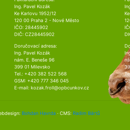
Ing. Pavel Kozák
In
Ke Karlovu 1952/12
Ke
120 00 Praha 2 - Nové Město
12
IČO: 28445902
IČ
DIČ: CZ28445902
DI
Doručovací adresa:
Do
Ing. Pavel Kozák
In
nám. E. Beneše 96
ná
399 01 Milevsko
39
Tel.: +420 382 522 568
Te
GSM: +420 777 346 045
GS
E-mail: kozak.froll@opbcunkov.cz
E-
webdesign:
Bohdan Havrda
· CMS:
Radim Bártů