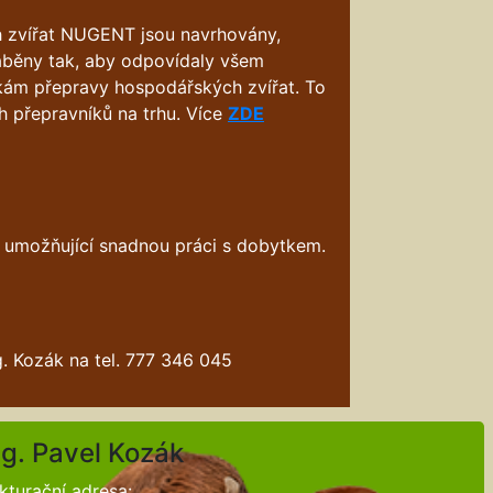
 zvířat NUGENT jsou navrhovány,
áběny tak, aby odpovídaly všem
ám přepravy hospodářských zvířat. To
h přepravníků na trhu. Více
ZDE
ie umožňující snadnou práci s dobytkem.
g. Kozák na tel. 777 346 045
ng. Pavel Kozák
kturační adresa: