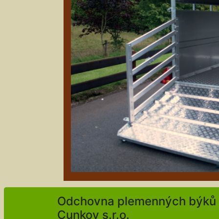
Odchovna plemenných býků
Cunkov s.r.o.