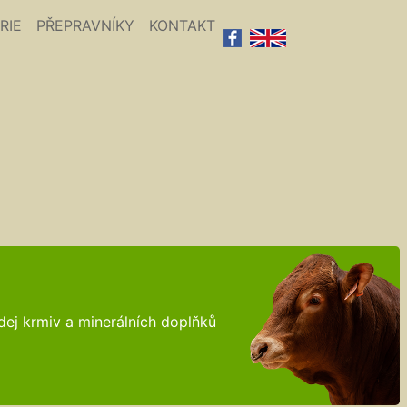
RIE
PŘEPRAVNÍKY
KONTAKT
ej krmiv a minerálních doplňků