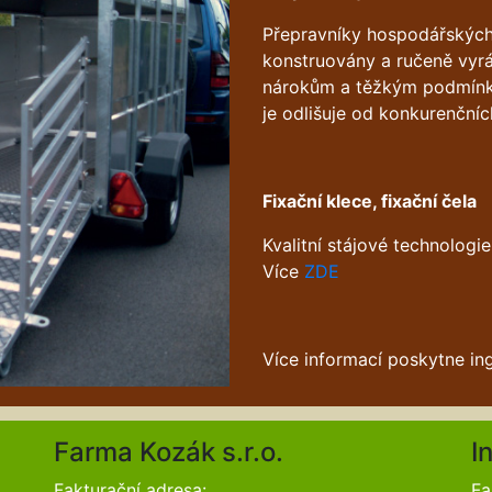
Přepravníky hospodářských
konstruovány a ručeně vyr
nárokům a těžkým podmínk
je odlišuje od konkurenčníc
Fixační klece, fixační čela
Kvalitní stájové technolog
Více
ZDE
Více informací poskytne in
Farma Kozák s.r.o.
I
Fakturační adresa:
Fa