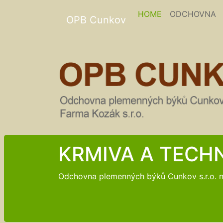
(current)
HOME
ODCHOVNA
OPB Cunkov
KRMIVA A TECH
Odchovna plemenných býků Cunkov s.r.o. na