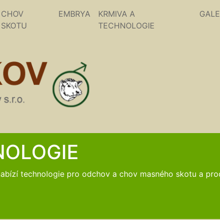
CHOV
EMBRYA
KRMIVA A
GALE
SKOTU
TECHNOLOGIE
NOLOGIE
bízí technologie pro odchov a chov masného skotu a prod