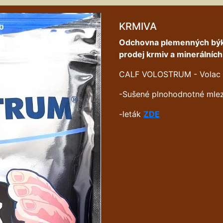
KRMIVA
Odchovna plemenných býk
prodej krmiv a minerálníc
CALF VOLOSTRUM - Volac
-Sušené plnohodnotné mle
-leták
ZDE