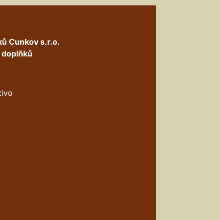
ů Cunkov s.r.o.
h doplňků
zivo