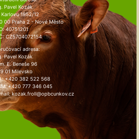
g. Pavel Kozák
 Karlovu 1952/12
0 00 Praha 2 - Nové Město
O: 40751201
Č: CZ5704072154
ručovací adresa:
g. Pavel Kozák
m. E. Beneše 96
9 01 Milevsko
l.: +420 382 522 568
M: +420 777 346 045
mail: kozak.froll@opbcunkov.cz