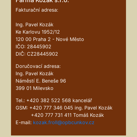
Farma Kozák s.r.o.
Fakturační adresa:
Ing. Pavel Kozák
Ke Karlovu 1952/12
120 00 Praha 2 - Nové Město
IČO: 28445902
DIČ: CZ28445902
Doručovací adresa:
Ing. Pavel Kozák
Náměstí E. Beneše 96
399 01 Milevsko
Tel.: +420 382 522 568 kancelář
GSM: +420 777 346 045 ing. Pavel Kozák
+420 777 731 411 Tomáš Kozák
E-mail:
kozak.froll@opbcunkov.cz