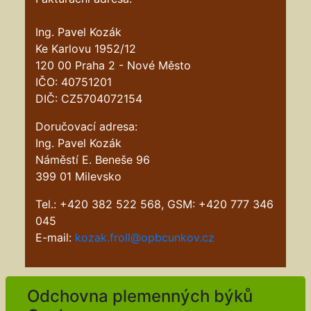
Ing. Pavel Kozák
Ke Karlovu 1952/12
120 00 Praha 2 - Nové Město
IČO: 40751201
DIČ: CZ5704072154
Doručovací adresa:
Ing. Pavel Kozák
Náměstí E. Beneše 96
399 01 Milevsko
Tel.: +420 382 522 568, GSM: +420 777 346
045
E-mail:
kozak.froll@opbcunkov.cz
Odchovna plemenných býků