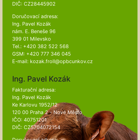
DIČ: CZ28445902
Doručovací adresa:
Ing. Pavel Kozák
nám. E. Beneše 96
399 01 Milevsko
Tel.: +420 382 522 568
GSM: +420 777 346 045
E-mail: kozak.froll@opbcunkov.cz
Ing. Pavel Kozák
Fakturační adresa:
Ing. Pavel Kozák
Ke Karlovu 1952/12
120 00 Praha 2 - Nové Město
IČO: 40751201
DIČ: CZ5704072154
Doručovací adresa: