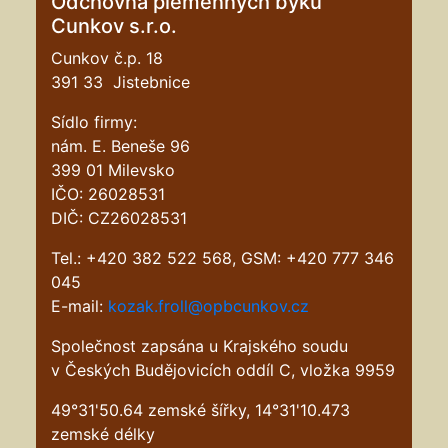
Odchovna plemenných býků
Cunkov s.r.o.
Cunkov č.p. 18
391 33 Jistebnice
Sídlo firmy:
nám. E. Beneše 96
399 01 Milevsko
IČO: 26028531
DIČ: CZ26028531
Tel.: +420 382 522 568, GSM: +420 777 346
045
E-mail:
kozak.froll@opbcunkov.cz
Společnost zapsána u Krajského soudu
v Českých Budějovicích oddíl C, vložka 9959
49°31'50.64 zemské šířky, 14°31'10.473
zemské délky