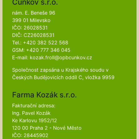
Cunkov s.r.o.
nám. E. Beneše 96
399 01 Milevsko
IČO: 26028531
DIČ: CZ26028531
Tel.: +420 382 522 568
GSM: +420 777 346 045
E-mail: kozak.froll@opbcunkov.cz
Společnost zapsána u Krajského soudu v
Českých Budějovicích oddíl C, vložka 9959
Farma Kozák s.r.o.
Fakturační adresa:
Ing. Pavel Kozák
Ke Karlovu 1952/12
120 00 Praha 2 - Nové Město
IČO: 28445902