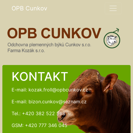
OPB Cunkov
KONTAKT
E-mail: kozak.froll@opbcunkov.cz
E-mail: bizon.cunkov@seznam.cz
Tel.: +420 382 522 568
GSM: +420 777 346 045