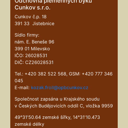
Odchovna plemenných býků
Cunkov s.r.o.
Cunkov č.p. 18
391 33 Jistebnice
Sídlo firmy:
nám. E. Beneše 96
399 01 Milevsko
IČO: 26028531
DIČ: CZ26028531
Tel.: +420 382 522 568, GSM: +420 777 346
045
E-mail:
kozak.froll@opbcunkov.cz
Společnost zapsána u Krajského soudu
v Českých Budějovicích oddíl C, vložka 9959
49°31'50.64 zemské šířky, 14°31'10.473
zemské délky