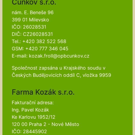
Cunkov s.r.o.
nám. E. Beneše 96
399 01 Milevsko
IČO: 26028531
DIČ: CZ26028531
Tel.: +420 382 522 568
GSM: +420 777 346 045
E-mail: kozak.froll@opbcunkov.cz
Společnost zapsána u Krajského soudu v
Českých Budějovicích oddíl C, vložka 9959
Farma Kozák s.r.o.
Fakturační adresa:
Ing. Pavel Kozák
Ke Karlovu 1952/12
120 00 Praha 2 - Nové Město
IČO: 28445902