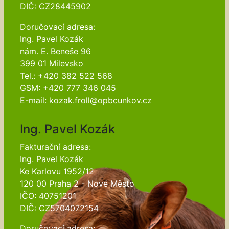
DIČ: CZ28445902
Doručovací adresa:
Ing. Pavel Kozák
nám. E. Beneše 96
399 01 Milevsko
Tel.: +420 382 522 568
GSM: +420 777 346 045
E-mail: kozak.froll@opbcunkov.cz
Ing. Pavel Kozák
Fakturační adresa:
Ing. Pavel Kozák
Ke Karlovu 1952/12
120 00 Praha 2 - Nové Město
IČO: 40751201
DIČ: CZ5704072154
Doručovací adresa: