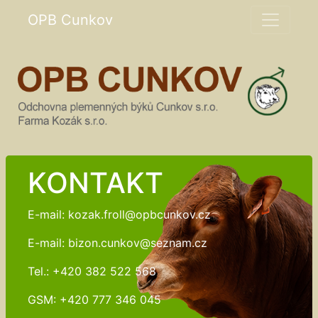
OPB Cunkov
KONTAKT
E-mail: kozak.froll@opbcunkov.cz
E-mail: bizon.cunkov@seznam.cz
Tel.: +420 382 522 568
GSM: +420 777 346 045