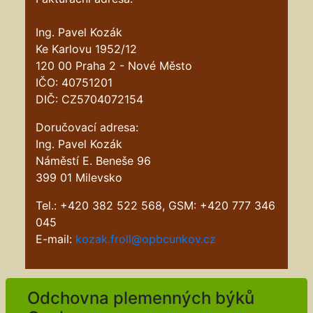
Ing. Pavel Kozák
Ke Karlovu 1952/12
120 00 Praha 2 - Nové Město
IČO: 40751201
DIČ: CZ5704072154
Doručovací adresa:
Ing. Pavel Kozák
Náměstí E. Beneše 96
399 01 Milevsko
Tel.: +420 382 522 568, GSM: +420 777 346
045
E-mail:
kozak.froll@opbcunkov.cz
Odchovna plemenných býků