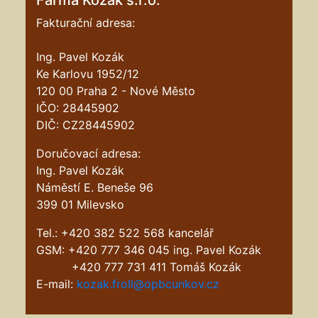
Farma Kozák s.r.o.
Fakturační adresa:
Ing. Pavel Kozák
Ke Karlovu 1952/12
120 00 Praha 2 - Nové Město
IČO: 28445902
DIČ: CZ28445902
Doručovací adresa:
Ing. Pavel Kozák
Náměstí E. Beneše 96
399 01 Milevsko
Tel.: +420 382 522 568 kancelář
GSM: +420 777 346 045 ing. Pavel Kozák
+420 777 731 411 Tomáš Kozák
E-mail:
kozak.froll@opbcunkov.cz