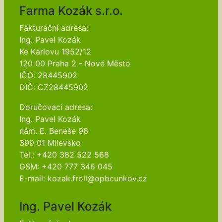
Farma Kozák s.r.o.
Fakturační adresa:
Ing. Pavel Kozák
Ke Karlovu 1952/12
120 00 Praha 2 - Nové Město
IČO: 28445902
DIČ: CZ28445902
Doručovací adresa:
Ing. Pavel Kozák
nám. E. Beneše 96
399 01 Milevsko
Tel.: +420 382 522 568
GSM: +420 777 346 045
E-mail: kozak.froll@opbcunkov.cz
Ing. Pavel Kozák