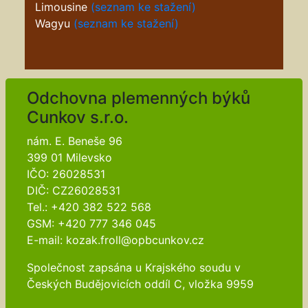
Limousine
(seznam ke stažení)
Wagyu
(seznam ke stažení)
Odchovna plemenných býků
Cunkov s.r.o.
nám. E. Beneše 96
399 01 Milevsko
IČO: 26028531
DIČ: CZ26028531
Tel.: +420 382 522 568
GSM: +420 777 346 045
E-mail: kozak.froll@opbcunkov.cz
Společnost zapsána u Krajského soudu v
Českých Budějovicích oddíl C, vložka 9959