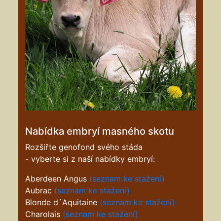
Nabídka embryí masného skotu
Rozšiřte genofond svého stáda
- vyberte si z naší nabídky embryí:
Aberdeen Angus
(seznam ke stažení)
Aubrac
(seznam ke stažení)
Blonde d´Aquitaine
(seznam ke stažení)
Charolais
(seznam ke stažení)