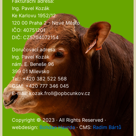
Fakturační adresa:
Ing. Pavel Kozák
Ke Karlovu 1952/12
120 00 Praha 2 - Nové Město
IČO: 40751201
DIČ: CZ5704072154
Doručovací adresa:
Ing. Pavel Kozák
nám. E. Beneše 96
399 01 Milevsko
Tel.: +420 382 522 568
GSM: +420 777 346 045
E-mail: kozak.froll@opbcunkov.cz
Copyright © 2023 · All Rights Reserved ·
webdesign:
Bohdan Havrda
· CMS:
Radim Bártů