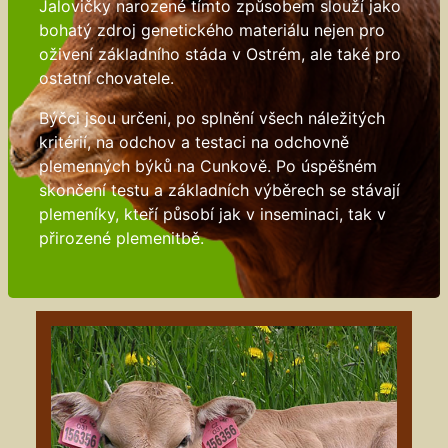
Jalovičky narozené tímto způsobem slouží jako
bohatý zdroj genetického materiálu nejen pro
oživení základního stáda v Ostrém, ale také pro
ostatní chovatele.
Býčci jsou určeni, po splnění všech náležitých
kritérií, na odchov a testaci na odchovně
plemenných býků na Cunkově. Po úspěšném
skončení testu a základních výběrech se stávají
plemeníky, kteří působí jak v inseminaci, tak v
přirozené plemenitbě.