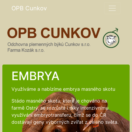
OPB Cunkov
EMBRYA
Využíváme a nabízíme embrya masného skotu
Stádo masného skotu, které je chováno na
farmě Ostrý, se rozrůstá i díky intenzivnímu
využívání embryotransferu, čímž se do ČR
dostávají geny výborných zvířat z celého světa.