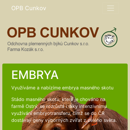
OPB Cunkov
EMBRYA
Využíváme a nabízíme embrya masného skotu
Stádo masného skotu, které je chováno na
farmě Ostrý, se rozrůstá i díky intenzivnímu
využívání embryotransferu, čímž se do ČR
dostávají geny výborných zvířat z celého světa.