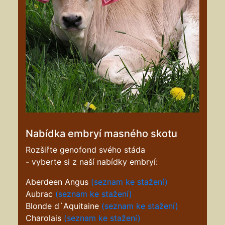
Nabídka embryí masného skotu
Rozšiřte genofond svého stáda
- vyberte si z naší nabídky embryí:
Aberdeen Angus
(seznam ke stažení)
Aubrac
(seznam ke stažení)
Blonde d´Aquitaine
(seznam ke stažení)
Charolais
(seznam ke stažení)