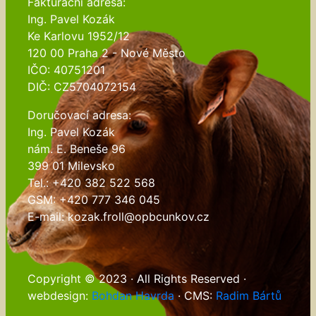
Fakturační adresa:
Ing. Pavel Kozák
Ke Karlovu 1952/12
120 00 Praha 2 - Nové Město
IČO: 40751201
DIČ: CZ5704072154
Doručovací adresa:
Ing. Pavel Kozák
nám. E. Beneše 96
399 01 Milevsko
Tel.: +420 382 522 568
GSM: +420 777 346 045
E-mail: kozak.froll@opbcunkov.cz
Copyright © 2023 · All Rights Reserved ·
webdesign:
Bohdan Havrda
· CMS:
Radim Bártů