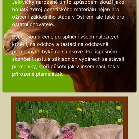
Jalovičky narozené tímto způsobem slouží jako
bohatý zdroj genetického materiálu nejen pro
oživení základního stáda v Ostrém, ale také pro
ostatní chovatele.
Býčci jsou určeni, po splnění všech náležitých
kritérií, na odchov a testaci na odchovně
plemenných býků na Cunkově. Po úspěšném
skončení testu a základních výběrech se stávají
plemeníky, kteří působí jak v inseminaci, tak v
přirozené plemenitbě.