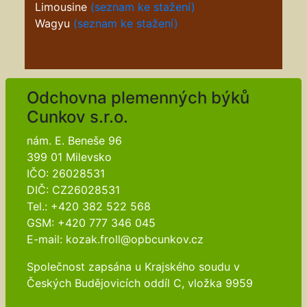
Limousine
(seznam ke stažení)
Wagyu
(seznam ke stažení)
Odchovna plemenných býků
Cunkov s.r.o.
nám. E. Beneše 96
399 01 Milevsko
IČO: 26028531
DIČ: CZ26028531
Tel.: +420 382 522 568
GSM: +420 777 346 045
E-mail: kozak.froll@opbcunkov.cz
Společnost zapsána u Krajského soudu v
Českých Budějovicích oddíl C, vložka 9959