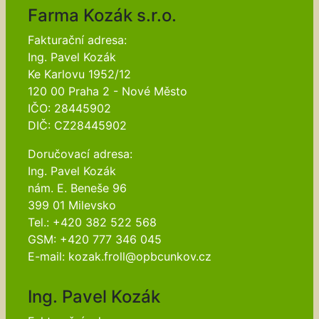
Farma Kozák s.r.o.
Fakturační adresa:
Ing. Pavel Kozák
Ke Karlovu 1952/12
120 00 Praha 2 - Nové Město
IČO: 28445902
DIČ: CZ28445902
Doručovací adresa:
Ing. Pavel Kozák
nám. E. Beneše 96
399 01 Milevsko
Tel.: +420 382 522 568
GSM: +420 777 346 045
E-mail: kozak.froll@opbcunkov.cz
Ing. Pavel Kozák